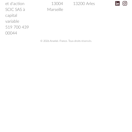
et d'action
13004
13200 Arles
SCIC SAS à
Marseille
capital
variable
519 700 439
00044
© 2026 Ananké. France. Tous droits réservés.